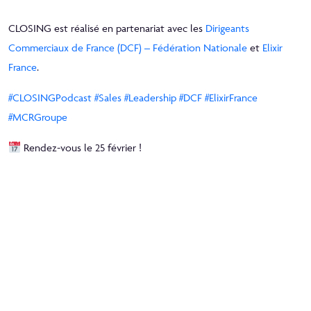
CLOSING est réalisé en partenariat avec les
Dirigeants
Commerciaux de France (DCF) – Fédération Nationale
et
Elixir
France
.
hashtag
hashtag
hashtag
hashtag
hashtag
hashtag
#
CLOSINGPodcast
#
Sales
#
Leadership
#
DCF
#
ElixirFrance
#
MCRGroupe
Rendez-vous le 25 février !