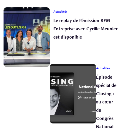
Actualités
Le replay de l’émission BFM
Entreprise avec Cyrille Meunier
est disponible
Actualités
Épisode
spécial de
Closing :
au cœur
du
Congrès
National