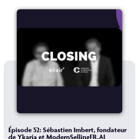
Épisode 52: Sébastien Imbert, fondateur
de Ykaria et ModernSellingFR.AI