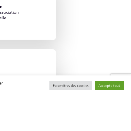
in
association
elle
Neveu
er
association
Paramètres des cookies
J'accepte tout