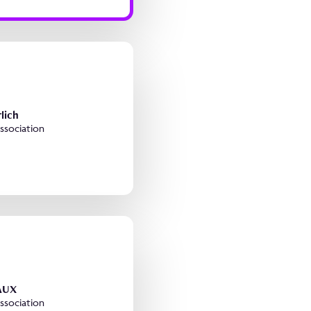
lich
association
VAUX
association