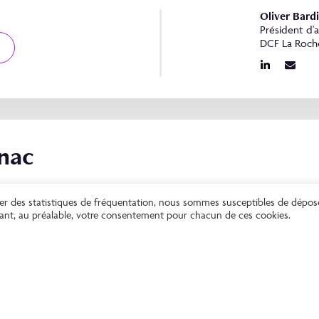
Oliver Bard
Président d'
DCF La Roch
nac
Alexandre 
rer des statistiques de fréquentation, nous sommes susceptibles de dépos
Président d'
enant, au préalable, votre consentement pour chacun de ces cookies.
DCF Cognac