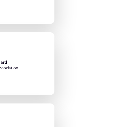
nard
association