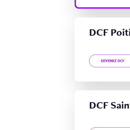
DCF Poit
DEVENEZ DCF
DCF Sain