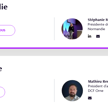
ie
Stéphanie 
Présidente d
Normandie
OUS
e
Mathieu Re
Président d'
DCF Orne