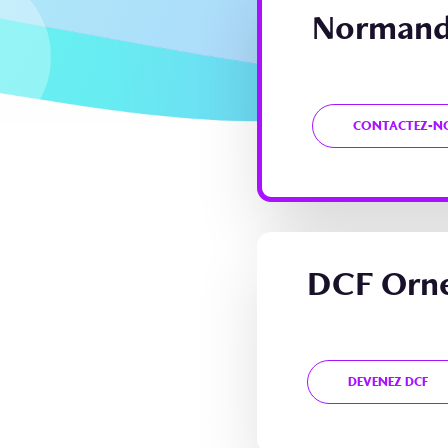
Normand
CONTACTEZ-N
DCF Orn
DEVENEZ DCF