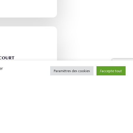
NCOURT
association
er
s
Paramètres des cookies
J'accepte tout