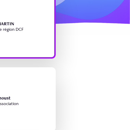
MARTIN
e région DCF
noust
association