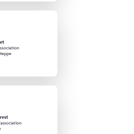
let
association
Dieppe
rest
'association
e