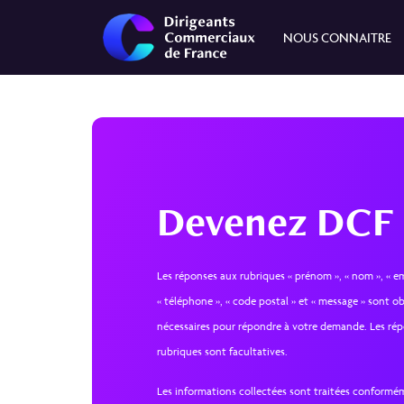
NOUS CONNAITRE
Devenez DCF
Les réponses aux rubriques « prénom », « nom », « emai
« téléphone », « code postal » et « message » sont ob
nécessaires pour répondre à votre demande. Les rép
rubriques sont facultatives.
Les informations collectées sont traitées conformé