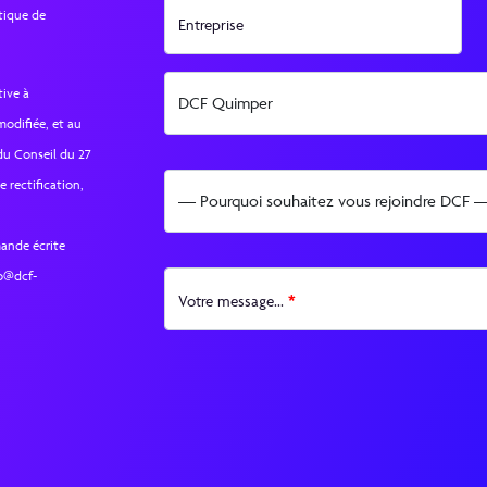
itique de
Entreprise
tive à
 modifiée, et au
du Conseil du 27
e rectification,
ande écrite
po@dcf-
*
Votre message...