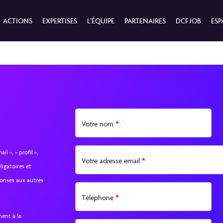
ACTIONS
EXPERTISES
L’ÉQUIPE
PARTENAIRES
DCF JOB
ESP
*
Votre nom
l », « profil »,
*
Votre adresse email
ligatoires et
onses aux autres
*
Téléphone
ment à la