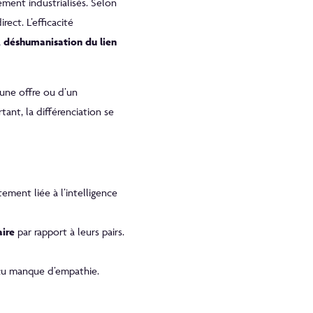
ement industrialisés. Selon
ect. L’efficacité
a
déshumanisation du lien
’une offre ou d’un
ant, la différenciation se
ement liée à l’intelligence
aire
par rapport à leurs pairs.
rçu manque d’empathie.