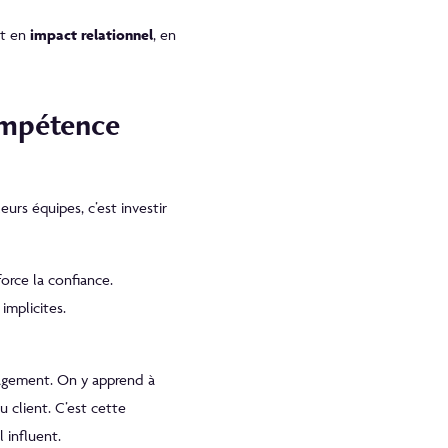
nt en
impact relationnel
, en
ompétence
urs équipes, c’est investir
orce la confiance.
implicites.
nagement. On y apprend à
u client. C’est cette
 influent.