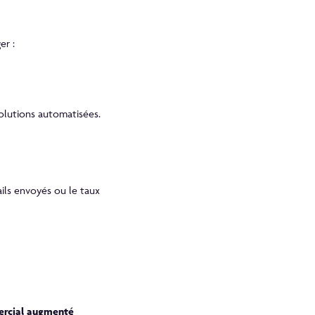
er :
solutions automatisées.
ails envoyés ou le taux
ercial augmenté