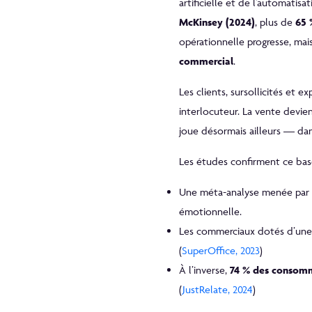
artificielle et de l’automatis
McKinsey (2024)
, plus de
65 
opérationnelle progresse, mai
commercial
.
Les clients, sursollicités et 
interlocuteur. La vente devien
joue désormais ailleurs — da
Les études confirment ce bas
Une méta-analyse menée par
émotionnelle.
Les commerciaux dotés d’une
(
SuperOffice, 2023
)
À l’inverse,
74 % des consom
(
JustRelate, 2024
)