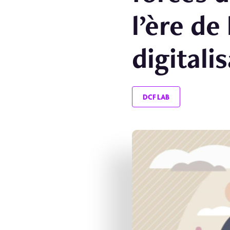
l’ère de 
digitali
DCF LAB