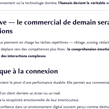
ironnement où la technologie domine,
l’humain devient la véritable v
ive — le commercial de demain sera
ions
ux prennent en charge les tâches répétitives — ciblage, scoring, rédact
 déplace vers des compétences plus fines :
la compréhension émotion
on des interactions complexes
.
ique à la connexion
evient le pivot d’une performance durable. Elle permet aux commercia
d’un client derrière un écran ou un mail.
la réceptivité émotionnelle de leur interlocuteur.
a confiance dans un environnement digital souvent perçu comme déshu