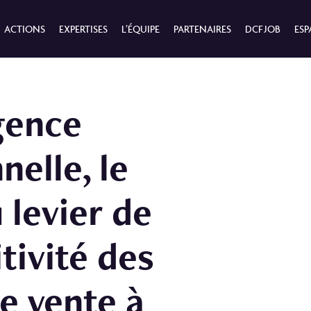
ACTIONS
EXPERTISES
L’ÉQUIPE
PARTENAIRES
DCF JOB
ESP
igence
elle, le
 levier de
tivité des
e vente à