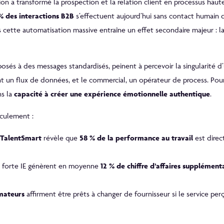
ation a transformé la prospection et la relation client en processus haut
% des interactions B2B
s’effectuent aujourd’hui sans contact humain dir
s cette automatisation massive entraîne un effet secondaire majeur : l
exposés à des messages standardisés, peinent à percevoir la singularité d
t un flux de données, et le commercial, un opérateur de process. Pourt
ns la
capacité à créer une expérience émotionnelle authentique
.
culement :
TalentSmart
révèle que
58 % de la performance au travail
est direct
 forte IE génèrent en moyenne
12 % de chiffre d’affaires supplément
mateurs
affirment être prêts à changer de fournisseur si le service pe