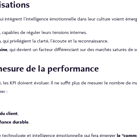
isations
i intègrent l’intelligence émotionnelle dans leur culture voient émerg
, capables de réguler leurs tensions internes.
s
, qui privilégient la clarté, l’écoute et la reconnaissance.
aine
, qui devient un facteur différenciant sur des marchés saturés de 
mesure de la performance
, les KPI doivent évoluer. Il ne suffit plus de mesurer le nombre de m
er :
du client
,
fiance durable
.
 technologie et intelligence émotionnelle qui fera émerger
le “comm