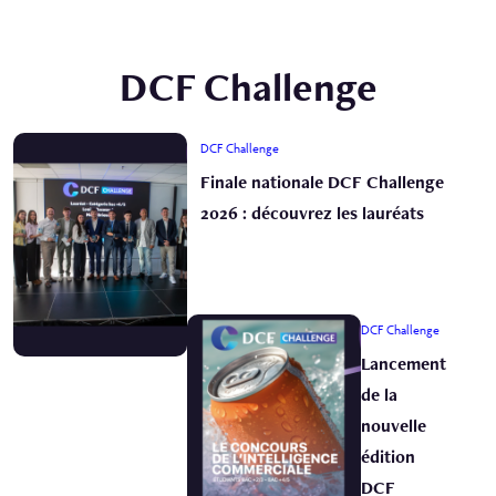
DCF Challenge
DCF Challenge
Finale nationale DCF Challenge
2026 : découvrez les lauréats
DCF Challenge
Lancement
de la
nouvelle
édition
DCF