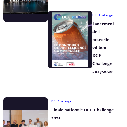
DCF Challenge
Lancement
de la
nouvelle
édition
DCF
Challenge
2025-2026
DCF Challenge
Finale nationale DCF Challenge
2025