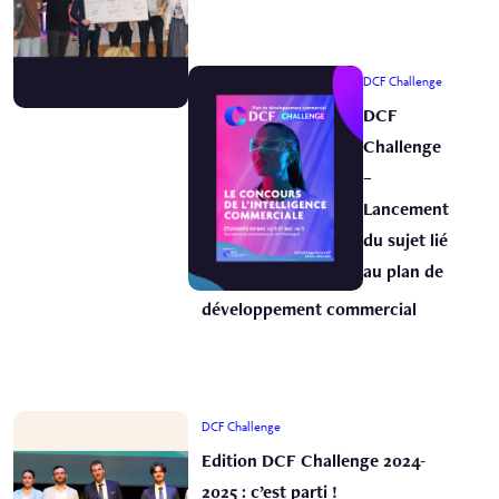
DCF Challenge
DCF
Challenge
–
Lancement
du sujet lié
au plan de
développement commercial
DCF Challenge
Edition DCF Challenge 2024-
2025 : c’est parti !